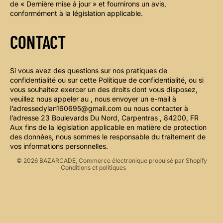
de « Dernière mise à jour » et fournirons un avis,
conformément à la législation applicable.
CONTACT
Politique de confidentialité
Si vous avez des questions sur nos pratiques de
confidentialité ou sur cette Politique de confidentialité, ou si
Politique de remboursement
vous souhaitez exercer un des droits dont vous disposez,
Conditions d’utilisation
veuillez nous appeler au , nous envoyer un e-mail à
l’adressedylan160695@gmail.com ou nous contacter à
Politique d’expédition
l’adresse 23 Boulevards Du Nord, Carpentras , 84200, FR
Coordonnées
Aux fins de la législation applicable en matière de protection
Conditions générales de vente
des données, nous sommes le responsable du traitement de
vos informations personnelles.
Mentions légales
© 2026
BAZARCADE
,
Commerce électronique propulsé par Shopify
Conditions et politiques