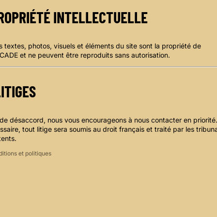
ROPRIÉTÉ INTELLECTUELLE
s textes, photos, visuels et éléments du site sont la propriété de
DE et ne peuvent être reproduits sans autorisation.
olitique de confidentialité
olitique de remboursement
onditions d’utilisation
ITIGES
olitique d’expédition
oordonnées
de désaccord, nous vous encourageons à nous contacter en priorité
onditions générales de vente
ssaire, tout litige sera soumis au droit français et traité par les tribu
entions légales
ents.
itions et politiques