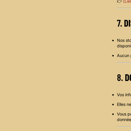
👉
[Lie
7.
D
Nos sto
disponi
Aucun p
8.
D
Vos inf
Elles n
Vous p
donnée