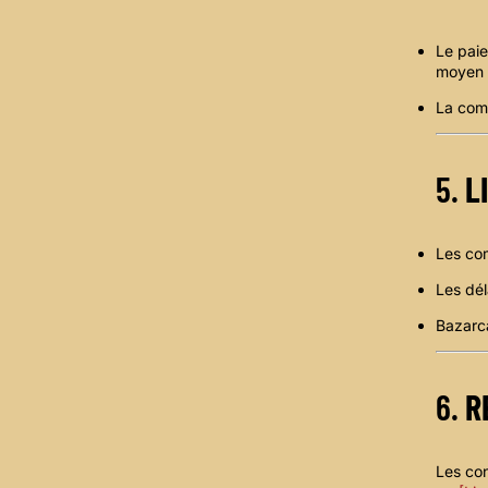
Le paie
moyen p
La com
5.
L
Les co
Les dél
Bazarca
6.
R
Les con