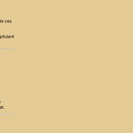
de ces
pitulant
s
at.