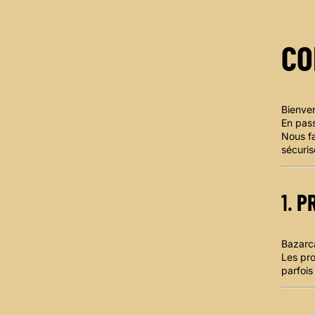
CO
Bienven
En pas
Nous fa
sécuris
1.
PR
Bazarca
Les pro
parfois