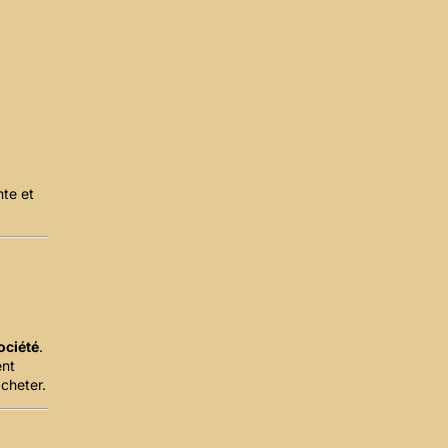
.
nte et
ociété
.
ent
acheter.