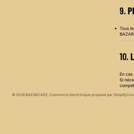
9.
P
Tous le
BAZARCA
P
P
C
10.
L
P
C
En cas 
C
Si néce
M
compét
© 2026
BAZARCADE
,
Commerce électronique propulsé par Shopify
Cond