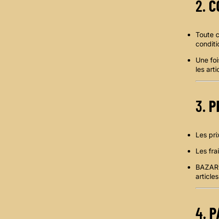
2.
C
Toute c
conditi
Une foi
les art
3.
P
Les pri
Les fra
BAZARCA
article
4.
P